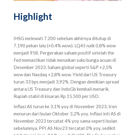
Highlight ‌
IHSG melewati 7.200 sebelum akhirnya ditutup di
7.190 pekan lalu (+0.4% wow). LQ45 naik 0,8% wow
menjadi 958. Pergerakan saham positif setelah the
Fed memastikan tidak menaikan suku bunga acuan di
Desember 2023. Saham global seperti S&P +2,5%
wow dan Nasdaq +2,8% wow. Yield dari US Treasury
turun 33 bps menjadi 3,92%. Dengan demikian spread
antara US Treasury dan IndoGb kembali menarik.
Rupiah stabil di kisaran Rp 15.500 per USD.
Inflasi AS turun ke 3,1% yoy di November 2023, tren
menurun dari bulan Oktober 3,2% yoy. Inflasi inti AS di
November 2023 tercatat 4% yoy sama seperti bulan
sebelumnya. PPI AS Nov23 tercatat 0% yoy, sedikit