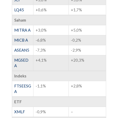
LQ45
+0,6%
+1,7%
Saham
MITRA A
+3,0%
+5,0%
MICB A
-6,8%
-0,2%
ASEAN5
-7,3%
-2,9%
MGSED
+4,1%
+20,3%
A
Indeks
FTSEESG
-1,1%
+2,8%
A
ETF
XMLF
-0,9%
–