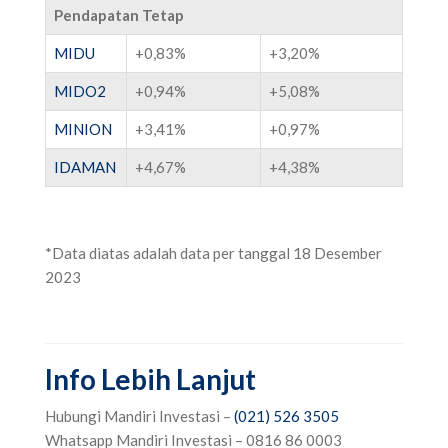
Pendapatan Tetap
MIDU
+0,83%
+3,20%
MIDO2
+0,94%
+5,08%
MINION
+3,41%
+0,97%
IDAMAN
+4,67%
+4,38%
*Data diatas adalah data per tanggal 18 Desember
2023
Info Lebih Lanjut
Hubungi Mandiri Investasi –
(021) 526 3505
‌
‌Whatsapp Mandiri Investasi – 0816 86 0003‌