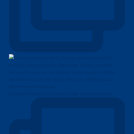
Presiden terpilih AS, Donald Trump, berencana memo