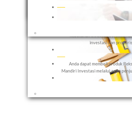
Mandiri Investasi menawar
Pengelolaan Dana Nasabah Secara Ind
(PDNI) yang dapat disesuaikan
kebutuhan investor, berdasarka
investasi dan profil ri
Anda dapat membeli produk Rek
Mandiri Investasi melalui agen penju