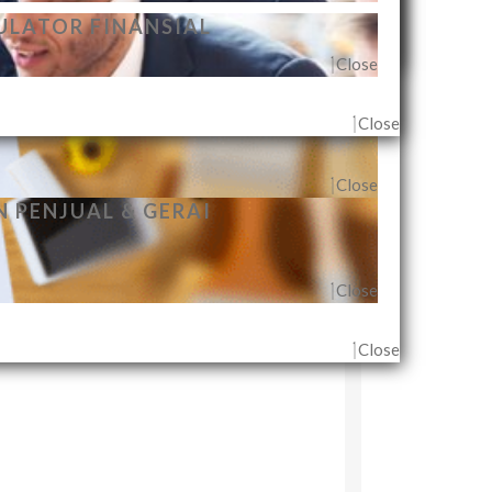
Close
ECARA INDIVIDUAL
ULATOR FINANSIAL
Close
Close
Close
Close
 PENJUAL & GERAI
Close
Close