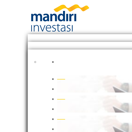
Produk Alternatif K
Mandiri Investasi menghadirk
seperti KIK DINFRA.
KIK DINFRA
KIK DINFRA