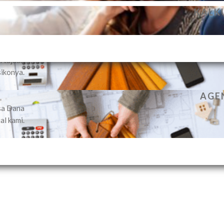
PENGELOLAAN DANA NASABAH S
KALK
kan jasa
ividual
 dengan
n tujuan
sikonya.
AGEN
sa Dana
al kami.