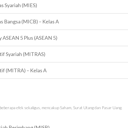
as Syariah (MIES)
as Bangsa (MICB) – Kelas A
ty ASEAN 5 Plus (ASEAN 5)
tif Syariah (MITRAS)
tif (MITRA) – Kelas A
beberapa efek sekaligus, mencakup Saham, Surat Utang dan Pasar Uang.
ariah Berimbang (MISB)