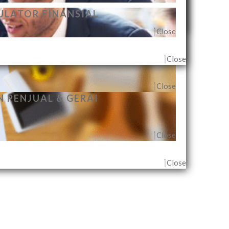
Close
ECARA INDIVIDUAL
ULATOR FINANSIAL
Close
Close
Close
Close
 PENJUAL & GERAI
Close
Close