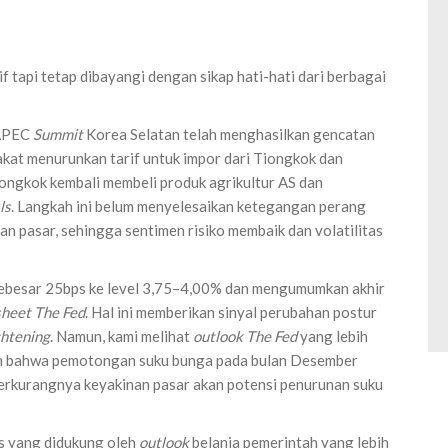
f tapi tetap dibayangi dengan sikap hati-hati dari berbagai
 APEC
Summit
Korea Selatan telah menghasilkan gencatan
akat menurunkan tarif untuk impor dari Tiongkok dan
ongkok kembali membeli produk agrikultur AS dan
ls
. Langkah ini belum menyelesaikan ketegangan perang
 pasar, sehingga sentimen risiko membaik dan volatilitas
ebesar 25bps ke level 3,75–4,00% dan mengumumkan akhir
sheet
The Fed
. Hal ini memberikan sinyal perubahan postur
ghtening
. Namun, kami melihat
outlook
The Fed
yang lebih
an bahwa pemotongan suku bunga pada bulan Desember
berkurangnya keyakinan pasar akan potensi penurunan suku
s yang didukung oleh
outlook
belanja pemerintah yang lebih