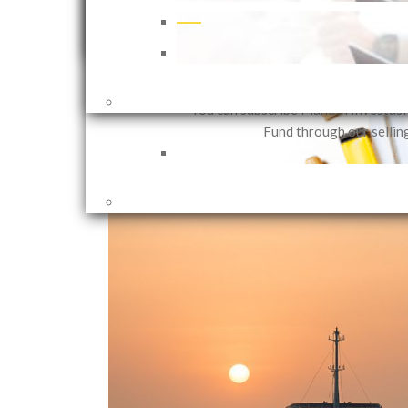
that can be customized in accor
investor needs based on their in
objectives and risk 
1 years ago
Shares
You can subscribe Mandiri Investas
Fund through our sellin