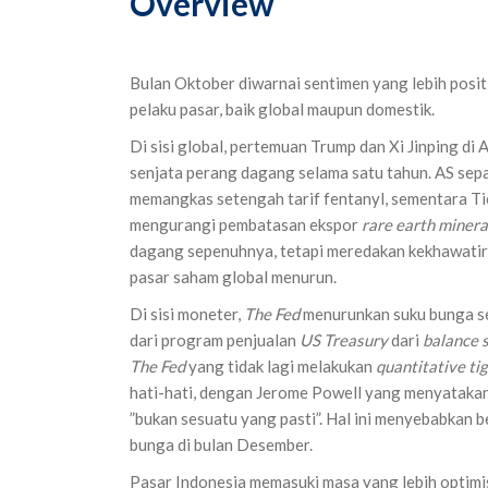
Overview
Bulan Oktober diwarnai sentimen yang lebih positi
pelaku pasar, baik global maupun domestik.
Di sisi global, pertemuan Trump dan Xi Jinping di
senjata perang dagang selama satu tahun. AS sep
memangkas setengah tarif fentanyl, sementara Ti
mengurangi pembatasan ekspor
rare earth minera
dagang sepenuhnya, tetapi meredakan kekhawatiran
pasar saham global menurun.
Di sisi moneter,
The Fed
menurunkan suku bunga s
dari program penjualan
US Treasury
dari
balance 
The Fed
yang tidak lagi melakukan
quantitative ti
hati-hati, dengan Jerome Powell yang menyatak
”bukan sesuatu yang pasti”. Hal ini menyebabkan 
bunga di bulan Desember.
Pasar Indonesia memasuki masa yang lebih optimi