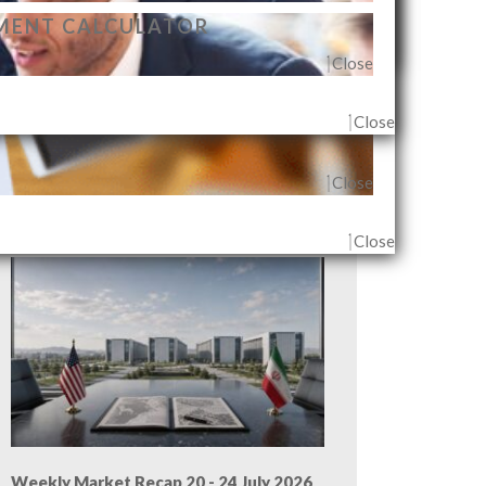
MENT CALCULATOR
Close
Close
Close
G AGENT & OUTLET
Close
Close
Weekly Market Recap 27 - 31 July 2026
Close
Weekly Market Recap 20 - 24 July 2026