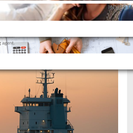
dance to
INVEST
vestment
profile.
SELLIN
i Mutual
g agent.