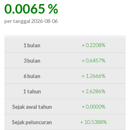
0.0065 %
per tanggal
2026-08-06
+ 0.2208%
+ 0.6457%
+ 1.2666%
+ 2.6286%
+ 0.0000%
+ 10.5388%