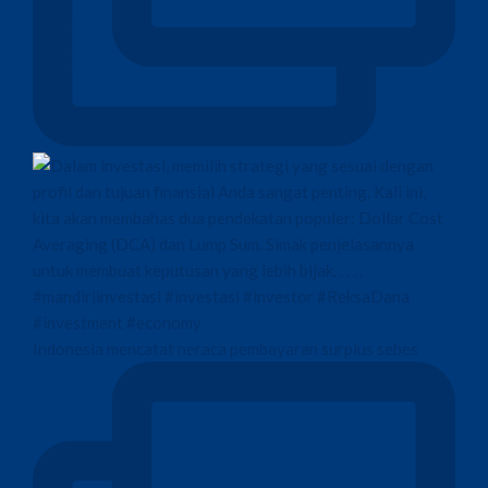
Indonesia mencatat neraca pembayaran surplus sebes