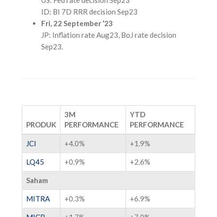
ID: BI 7D RRR decision Sep23
Fri, 22 September ’23
JP: Inflation rate Aug23, BoJ rate decision
Sep23.
3M
YTD
PRODUK
PERFORMANCE
PERFORMANCE
JCI
+4.0%
+1.9%
LQ45
+0.9%
+2.6%
Saham
MITRA
+0.3%
+6.9%
MICB
+1.7%
+7.0%