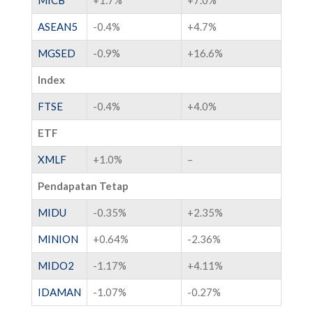
ASEAN5
-0.4%
+4.7%
MGSED
-0.9%
+16.6%
Index
FTSE
-0.4%
+4.0%
ETF
XMLF
+1.0%
–
Pendapatan Tetap
MIDU
-0.35%
+2.35%
MINION
+0.64%
-2.36%
MIDO2
-1.17%
+4.11%
IDAMAN
-1.07%
-0.27%