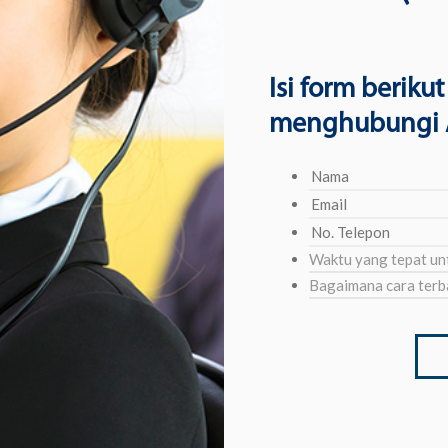
Isi form beriku
menghubungi
Nama
Email
No.
Telepon
Waktu
yang
Bagaimana
tepat
cara
untuk
terbaik
menghubungi
untuk
Anda
menghubungi
Anda?