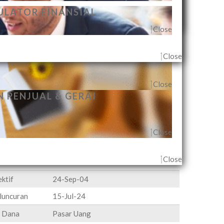
Close
ECARA INDIVIDUAL
ULATOR FINANSIAL
Close
Close
Close
ejak awal tahun
Sejak peluncuran
Close
 PENJUAL & GERAI
-
+ 86.02%
Close
Close
ktif
24-Sep-04
luncuran
15-Jul-24
a Dana
Pasar Uang