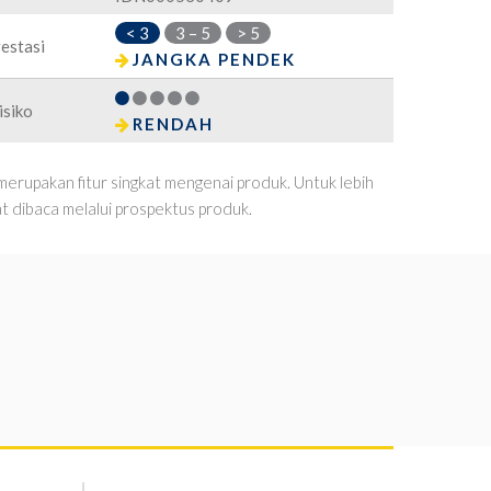
< 3
3 – 5
> 5
estasi
JANGKA PENDEK
isiko
RENDAH
 merupakan fitur singkat mengenai produk. Untuk lebih
at dibaca melalui prospektus produk.