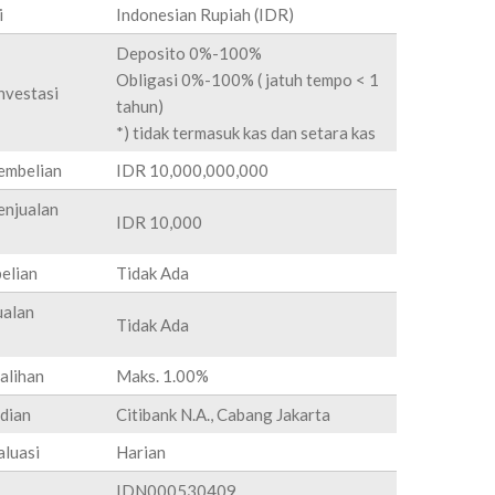
i
Indonesian Rupiah (IDR)
Deposito 0%-100%
Obligasi 0%-100% ( jatuh tempo < 1
nvestasi
tahun)
*) tidak termasuk kas dan setara kas
embelian
IDR 10,000,000,000
njualan
IDR 10,000
elian
Tidak Ada
ualan
Tidak Ada
alihan
Maks. 1.00%
dian
Citibank N.A., Cabang Jakarta
luasi
Harian
IDN000530409