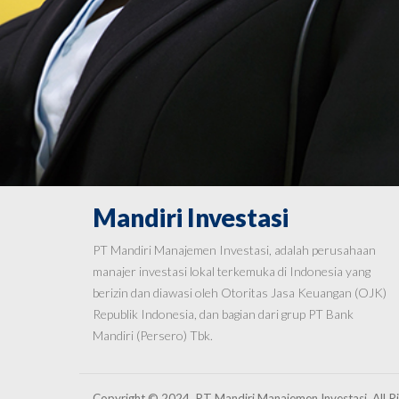
Mandiri Investasi
PT Mandiri Manajemen Investasi, adalah perusahaan
manajer investasi lokal terkemuka di Indonesia yang
berizin dan diawasi oleh Otoritas Jasa Keuangan (OJK)
Republik Indonesia, dan bagian dari grup PT Bank
Mandiri (Persero) Tbk.
Copyright © 2024. PT Mandiri Manajemen Investasi. All R