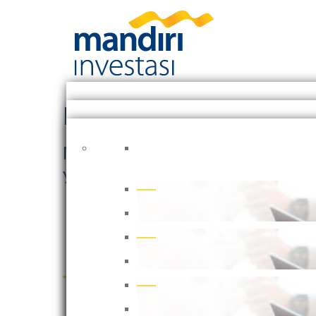
Mandiri Investa Pasar 
MIPU memberikan tingkat likuid
yang singkat sekaligus memberik