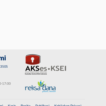
mi
 3505
0-17:00
mi
Karir
Berita
Publikasi
Kebijakan Privasi