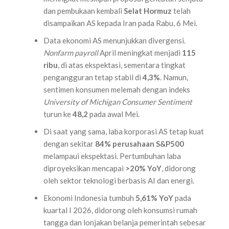
dan pembukaan kembali
Selat Hormuz
telah
disampaikan AS kepada Iran pada Rabu, 6 Mei.
Data ekonomi AS menunjukkan divergensi.
Nonfarm payroll
April meningkat menjadi
115
ribu
, di atas ekspektasi, sementara tingkat
pengangguran tetap stabil di
4,3%
. Namun,
sentimen konsumen melemah dengan indeks
University of Michigan Consumer Sentiment
turun ke
48,2
pada awal Mei.
Di saat yang sama, laba korporasi AS tetap kuat
dengan sekitar
84% perusahaan S&P500
melampaui ekspektasi. Pertumbuhan laba
diproyeksikan mencapai
>20% YoY
, didorong
oleh sektor teknologi berbasis AI dan energi.
Ekonomi Indonesia tumbuh
5,61% YoY
pada
kuartal I 2026, didorong oleh konsumsi rumah
tangga dan lonjakan belanja pemerintah sebesar