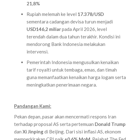
21,8%
Rupiah melemah ke level
17.378/USD
sementara cadangan devisa turun menjadi
USD146,2 miliar
pada April 2026, level
terendah dalam dua tahun terakhir. Kondisi ini
mendorong Bank Indonesia melakukan
intervensi.
Pemerintah Indonesia mengusulkan kenaikan
tarif royalti untuk tembaga, emas, dan timah
guna memanfaatkan kenaikan harga logam serta
meningkatkan penerimaan negara.
Pandangan Kami:
Pekan depan, pasar akan mencermati respons Iran
terhadap proposal AS serta pertemuan
Donald Trump
dan
Xi Jinping
di Beijing. Dari sisi inflasi AS, ekonom
memperkirakan CPI naik
+0,6% MoM
. Pejabat The Fed