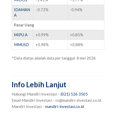
IDAMAN
–
0.72%
-0.94%
A
Pasar Uang
MIPU A
+0.99%
+
0.85%
MMUSD
+
0.98%
+
0.88%
*Data diatas adalah data per tanggal 8 mei 2026
Info Lebih Lanjut
Hubungi Mandiri Investasi –
(021) 526 3505
‌
‌Email Mandiri Investasi –
cs@mandiri-investasi.co.id
‌Mandiri Investasi –
mandiri-investasi.co.id