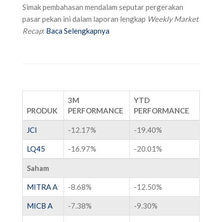
Simak pembahasan mendalam seputar pergerakan
pasar pekan ini dalam laporan lengkap
Weekly Market
Recap
:
Baca Selengkapnya
3M
YTD
PRODUK
PERFORMANCE
PERFORMANCE
JCI
-12.17%
-19.40%
LQ45
-16.97%
-20.01%
Saham
MITRA A
-8.68%
-12.50%
MICB A
-7.38%
-9.30%