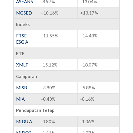
ASEAN5
-8.97%
-13.04%
MGSED
+
10.16
%
+
13.17
%
Indeks
FTSE
–
11.55
%
–
14.48
%
ESG A
ETF
XMLF
-15.12%
–
18.07
%
Campuran
MISB
–
3.80
%
–
5.88
%
MIA
–
8.43%
-8.16%
Pendapatan Tetap
MIDU A
-0.80%
-1.06%
MIDO2
-1.41%
–
1.77%