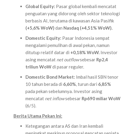
Global Equity:
Pasar global kembali mencatat
penguatan yang didorong oleh sektor teknologi
berbasis AI, terutama di kawasan Asia Pasifik
(+5,6% WoW)
dan
Nasdaq (+4,51% WoW).
Domestic Equity:
Pasar Indonesia sempat
mengalami pemulihan di awal pekan, namun
ditutup relatif datar di
+0,18% WoW.
Investor
asing mencatat
net outflow
sebesar
Rp2,4
triliun WoW
di pasar reguler.
Domestic Bond Market:
Imbal hasil SBN tenor
10 tahun berada di
6,60%
, turun dari
6,85%
pada pekan sebelumnya. Investor asing
mencatat
net inflow
sebesar
Rp690 miliar WoW
(6/5).
Berita Utama Pekan Ini:
Ketegangan antara AS dan Iran kembali
meningkat meskipun proposal gencatan senjata