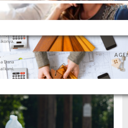
PENGELOLAAN DANA NASABAH S
KALK
kan jasa
ividual
 dengan
n tujuan
sikonya.
AGEN
sa Dana
al kami.