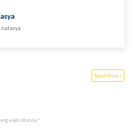
tasya
.natasya
Next Post »
ang wajib ditandai
*