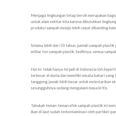
Menjaga lingkungan tetap bersih merupakan bagian
untuk alam sekitar kita karena dibutuhkan lingku
produksi sampah melaju lebih cepat dibanding k
Selama lebih dari 50 tahun, jumlah sampah plastik 
milliar ton sampah plastik. Sedihnya, semua sampah 
Hal ini tidak hanya terjadi di Indonesia loh.Seper
terbesar di dunia dan memiliki wisata bahari yan
tanggung jawab lebih besar untuk melestarikan eko
sesungguhnya sedang mengalami masa kritis.
Tahukah teman-teman efek sampah plastik ini menja
ikan di laut sudah terkontaminasi oleh partikel-pa