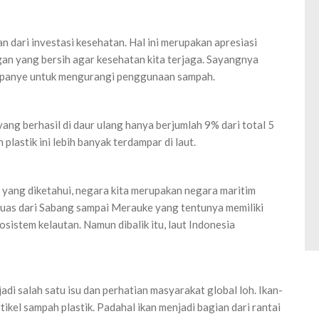
 dari investasi kesehatan. Hal ini merupakan apresiasi
ngan yang bersih agar kesehatan kita terjaga. Sayangnya
ampanye untuk mengurangi penggunaan sampah.
yang berhasil di daur ulang hanya berjumlah 9% dari total 5
plastik ini lebih banyak terdampar di laut.
ti yang diketahui, negara kita merupakan negara maritim
g luas dari Sabang sampai Merauke yang tentunya memiliki
sistem kelautan. Namun dibalik itu, laut Indonesia
di salah satu isu dan perhatian masyarakat global loh. Ikan-
rtikel sampah plastik. Padahal ikan menjadi bagian dari rantai