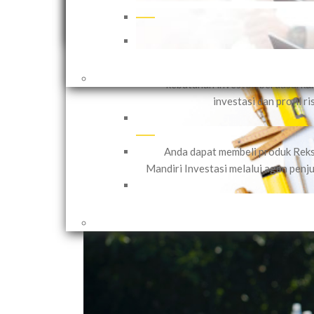
cara Ini!
Mandiri Investasi menawar
Pengelolaan Dana Nasabah Secara Ind
8 years ago
(PDNI) yang dapat disesuaikan
kebutuhan investor, berdasarka
investasi dan profil ri
Shares
Anda dapat membeli produk Rek
Mandiri Investasi melalui agen penju