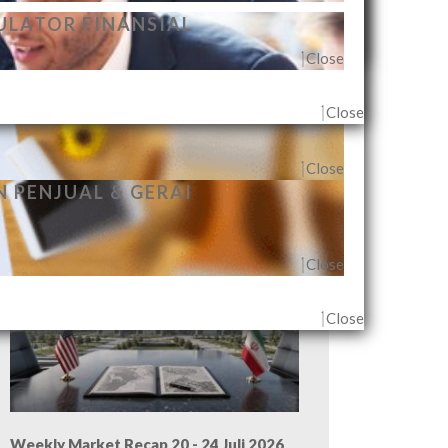
Close
ECARA INDIVIDUAL
ULATOR FINANSIAL
Close
Close
Close
Close
 PENJUAL & GERAI
Weekly Market Recap 27 - 31 Juli 2026
Close
Close
Weekly Market Recap 20 - 24 Juli 2026