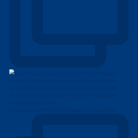
Presiden terpilih AS, Donald Trump, berencana memo