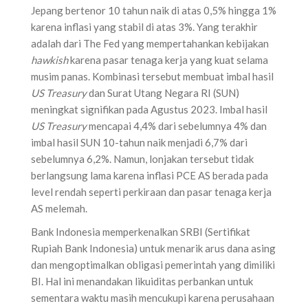
Jepang bertenor 10 tahun naik di atas 0,5% hingga 1%
karena inflasi yang stabil di atas 3%. Yang terakhir
adalah dari The Fed yang mempertahankan kebijakan
hawkish
karena pasar tenaga kerja yang kuat selama
musim panas. Kombinasi tersebut membuat imbal hasil
US Treasury
dan Surat Utang Negara RI (SUN)
meningkat signifikan pada Agustus 2023. Imbal hasil
US Treasury
mencapai 4,4% dari sebelumnya 4% dan
imbal hasil SUN 10-tahun naik menjadi 6,7% dari
sebelumnya 6,2%. Namun, lonjakan tersebut tidak
berlangsung lama karena inflasi PCE AS berada pada
level rendah seperti perkiraan dan pasar tenaga kerja
AS melemah.
Bank Indonesia memperkenalkan SRBI (Sertifikat
Rupiah Bank Indonesia) untuk menarik arus dana asing
dan mengoptimalkan obligasi pemerintah yang dimiliki
BI. Hal ini menandakan likuiditas perbankan untuk
sementara waktu masih mencukupi karena perusahaan