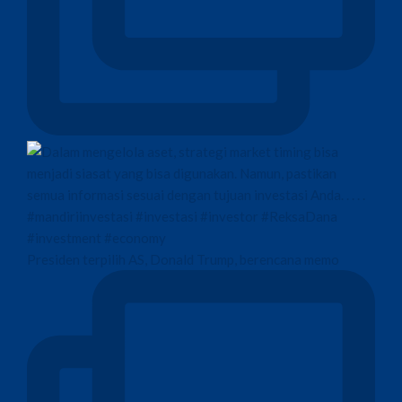
Presiden terpilih AS, Donald Trump, berencana memo