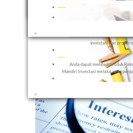
Mandiri Investasi menawar
2 years ago
Pengelolaan Dana Nasabah Secara Ind
(PDNI) yang dapat disesuaikan
Shares
kebutuhan investor, berdasarka
investasi dan profil ri
Anda dapat membeli produk Rek
Mandiri Investasi melalui agen penju