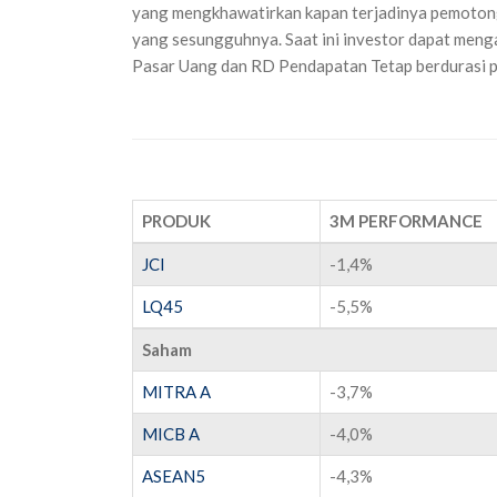
yang mengkhawatirkan kapan terjadinya pemoton
yang sesungguhnya. Saat ini investor dapat meng
Pasar Uang dan RD Pendapatan Tetap berdurasi 
PRODUK
3M PERFORMANCE
JCI
-1,4%
LQ45
-5,5%
Saham
MITRA A
-3,7%
MICB A
-4,0%
ASEAN5
-4,3%