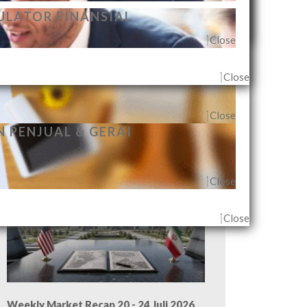
Close
ECARA INDIVIDUAL
ULATOR FINANSIAL
Close
Close
Close
Close
 PENJUAL & GERAI
Weekly Market Recap 27 - 31 Juli 2026
Close
Close
Weekly Market Recap 20 - 24 Juli 2026