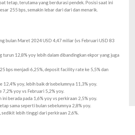
t tetap, terutama yang berdurasi pendek. Posisi saat ini
ar 255 bps, semakin lebar dari dari dan menarik.
ng bulan Maret 2024 USD 4,47 miliar (vs Februari USD 83
g turun 12,8% yoy lebih dalam dibandingkan ekpor yang juga
5 bps menjadi 6,25%, deposit facility rate ke 5,5% dan
e 12,4% yoy, lebih baik drisebelumnya 11,3% yoy.
 7,2% yoy vs Februari 5,2% yoy.
ini berada pada 1,6% yoy vs perkiraan 2,5% yoy.
etap sama seperti bulan sebelumnya 2,8% yoy.
sedikit lebih tinggi dari perkiraan 2,6%.