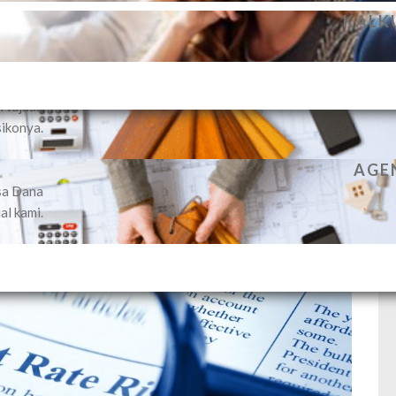
PENGELOLAAN DANA NASABAH S
KALK
kan jasa
ividual
 dengan
n tujuan
sikonya.
AGEN
sa Dana
al kami.