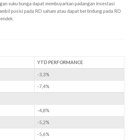
gan suku bunga dapat membuyarkan padangan investasi
ambil posisi pada RD saham atau dapat berlindung pada RD
pendek.
YTD PERFORMANCE
-3,3%
-7,4%
-4,8%
-5,2%
-5,6%