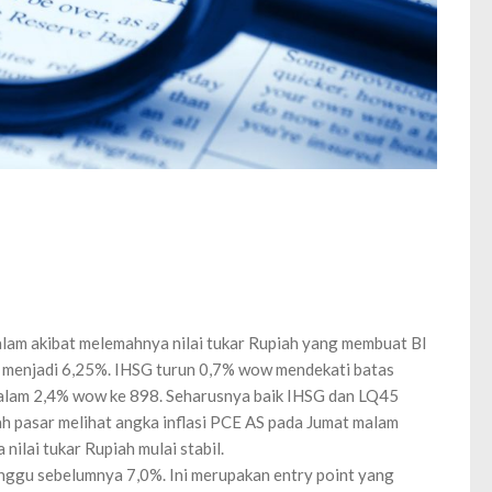
lam akibat melemahnya nilai tukar Rupiah yang membuat BI
 menjadi 6,25%. IHSG turun 0,7% wow mendekati batas
dalam 2,4% wow ke 898. Seharusnya baik IHSG dan LQ45
h pasar melihat angka inflasi PCE AS pada Jumat malam
nilai tukar Rupiah mulai stabil.
inggu sebelumnya 7,0%. Ini merupakan entry point yang