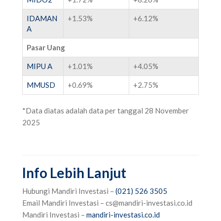
IDAMAN
+1.53%
+6.12%
A
Pasar Uang
MIPU A
+1.01%
+4.05%
MMUSD
+0.69%
+2.75%
*Data diatas adalah data per tanggal 28 November
2025
Info Lebih Lanjut
Hubungi Mandiri Investasi –
(021) 526 3505
‌
‌Email Mandiri Investasi –
cs@mandiri-investasi.co.id
‌Mandiri Investasi –
mandiri-investasi.co.id