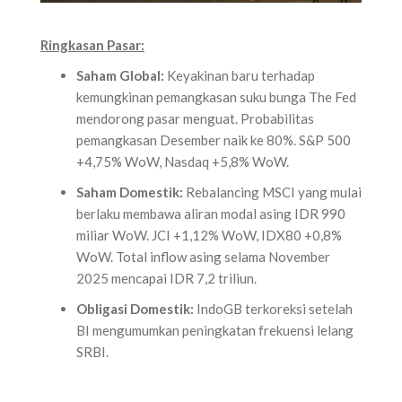
Ringkasan Pasar:
Saham Global:
Keyakinan baru terhadap
kemungkinan pemangkasan suku bunga The Fed
mendorong pasar menguat. Probabilitas
pemangkasan Desember naik ke 80%. S&P 500
+4,75% WoW, Nasdaq +5,8% WoW.
Saham Domestik:
Rebalancing MSCI yang mulai
berlaku membawa aliran modal asing IDR 990
miliar WoW. JCI +1,12% WoW, IDX80 +0,8%
WoW. Total inflow asing selama November
2025 mencapai IDR 7,2 triliun.
Obligasi Domestik:
IndoGB terkoreksi setelah
BI mengumumkan peningkatan frekuensi lelang
SRBI.