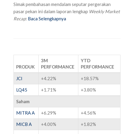
Simak pembahasan mendalam seputar pergerakan
pasar pekan ini dalam laporan lengkap
Weekly Market
Recap
:
Baca Selengkapnya
3M
YTD
PRODUK
PERFORMANCE
PERFORMANCE
JCI
+4.22%
+18.57%
LQ45
+1.71%
+3.80%
Saham
MITRA A
+6.29%
+4.56%
MICB A
+4.00%
+1.82%