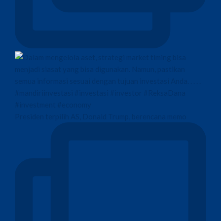
Presiden terpilih AS, Donald Trump, berencana memo