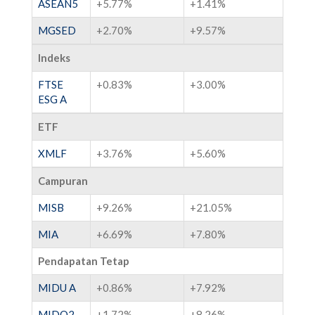
ASEAN5
+5.77%
+1.41%
MGSED
+2.70%
+9.57%
Indeks
FTSE
+0.83%
+3.00%
ESG A
ETF
XMLF
+3.76%
+5.60%
Campuran
MISB
+9.26%
+21.05%
MIA
+6.69%
+7.80%
Pendapatan Tetap
MIDU A
+0.86%
+7.92%
MIDO2
+1.72%
+8.26%