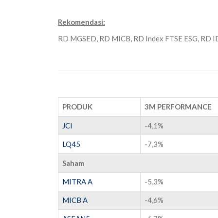
Rekomendasi:
RD MGSED, RD MICB, RD Index FTSE ESG, RD
PRODUK
3M PERFORMANCE
JCI
-4,1%
LQ45
-7,3%
Saham
MITRA A
-5,3%
MICB A
-4,6%