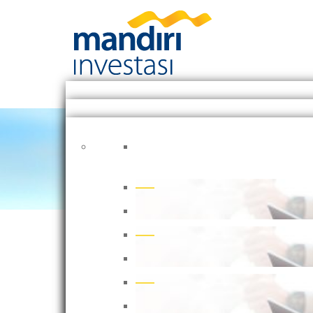
Article
Weekly Market Recap