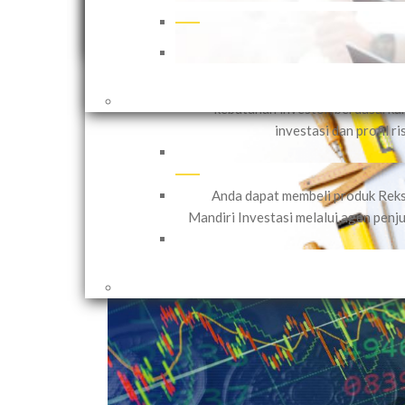
Mandiri Investasi menawar
1 years ago
Pengelolaan Dana Nasabah Secara Ind
(PDNI) yang dapat disesuaikan
Shares
kebutuhan investor, berdasarka
investasi dan profil ri
Anda dapat membeli produk Rek
Mandiri Investasi melalui agen penju