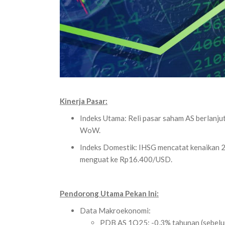
Kinerja Pasar:
Indeks Utama: Reli pasar saham AS berlan
WoW.
Indeks Domestik: IHSG mencatat kenaikan 
menguat ke Rp16.400/USD.
Pendorong Utama Pekan Ini:
Data Makroekonomi:
PDB AS 1Q25: -0,3% tahunan (sebelum