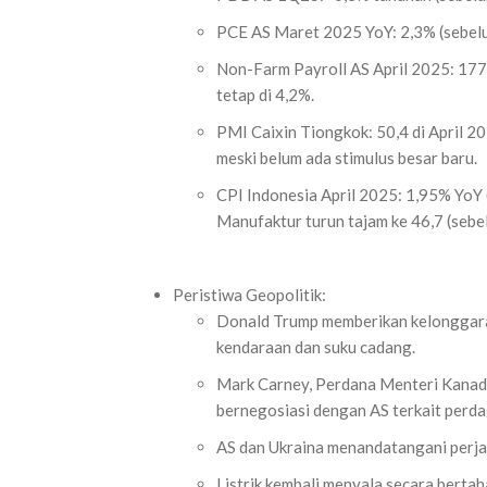
PCE AS Maret 2025 YoY: 2,3% (sebelu
Non-Farm Payroll AS April 2025: 177
tetap di 4,2%.
PMI Caixin Tiongkok: 50,4 di April 2
meski belum ada stimulus besar baru.
CPI Indonesia April 2025: 1,95% YoY
Manufaktur turun tajam ke 46,7 (sebe
Peristiwa Geopolitik:
Donald Trump memberikan kelonggaran
kendaraan dan suku cadang.
Mark Carney, Perdana Menteri Kanada
bernegosiasi dengan AS terkait perd
AS dan Ukraina menandatangani perjanj
Listrik kembali menyala secara berta