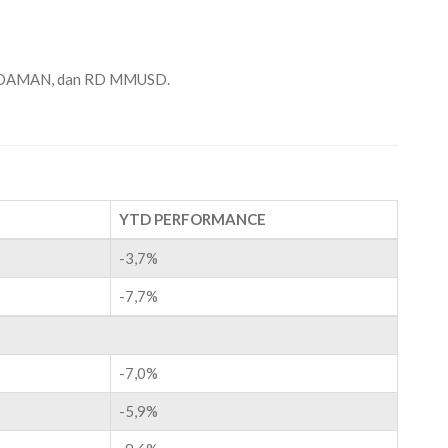
 IDAMAN, dan RD MMUSD.
YTD PERFORMANCE
-3,7%
-7,7%
-7,0%
-5,9%