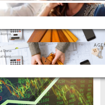
PENGELOLAAN DANA NASABAH S
KALK
kan jasa
ividual
 dengan
n tujuan
sikonya.
AGEN
sa Dana
al kami.