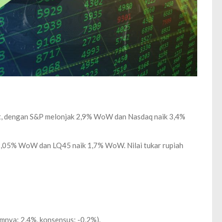
jut, dengan S&P melonjak 2,9% WoW dan Nasdaq naik 3,4%
2,05% WoW dan LQ45 naik 1,7% WoW. Nilai tukar rupiah
nya: 2,4%, konsensus: -0,2%).