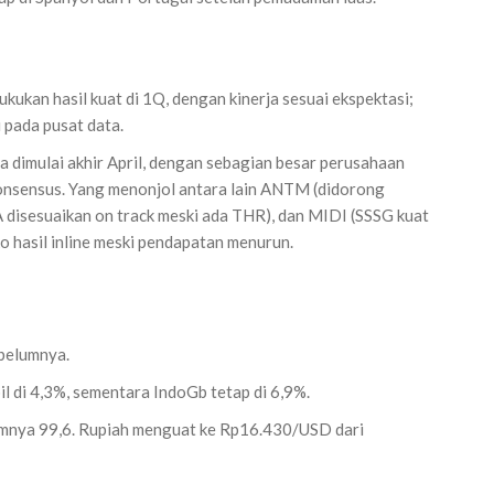
ukan hasil kuat di 1Q, dengan kinerja sesuai ekspektasi;
pada pusat data.
 dimulai akhir April, dengan sebagian besar perusahaan
konsensus. Yang menonjol antara lain ANTM (didorong
disesuaikan on track meski ada THR), dan MIDI (SSSG kuat
o hasil inline meski pendapatan menurun.
ebelumnya.
il di 4,3%, sementara IndoGb tetap di 6,9%.
lumnya 99,6. Rupiah menguat ke Rp16.430/USD dari