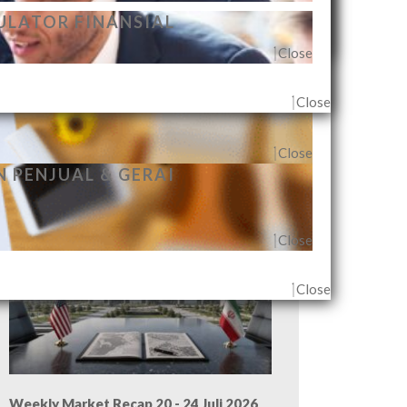
Close
ECARA INDIVIDUAL
ULATOR FINANSIAL
Close
Close
Close
Close
 PENJUAL & GERAI
Weekly Market Recap 27 - 31 Juli 2026
Close
Close
Weekly Market Recap 20 - 24 Juli 2026