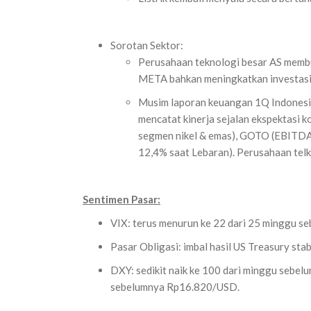
Sorotan Sektor:
Perusahaan teknologi besar AS membuk
META bahkan meningkatkan investasi 
Musim laporan keuangan 1Q Indonesia
mencatat kinerja sejalan ekspektasi 
segmen nikel & emas), GOTO (EBITDA 
12,4% saat Lebaran). Perusahaan telk
Sentimen Pasar:
VIX: terus menurun ke 22 dari 25 minggu s
Pasar Obligasi: imbal hasil US Treasury stab
DXY: sedikit naik ke 100 dari minggu sebe
sebelumnya Rp16.820/USD.