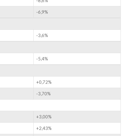
-8,6%
-6,9%
-3,6%
-5,4%
+0,72%
-3,70%
+3,00%
+2,43%