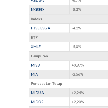
ASEAN5
-6,7%
MGSED
-8,3%
Indeks
FTSE ESG A
-4,2%
ETF
XMLF
-5,0%
Campuran
MISB
+0,87%
MIA
-2,56%
Pendapatan Tetap
MIDU A
+2,24%
MIDO2
+2,20%