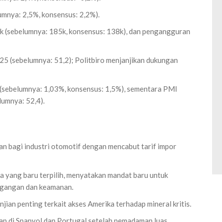
mnya: 2,5%, konsensus: 2,2%).
k (sebelumnya: 185k, konsensus: 138k), dan pengangguran
025 (sebelumnya: 51,2); Politbiro menjanjikan dukungan
 (sebelumnya: 1,03%, konsensus: 1,5%), sementara PMI
lumnya: 52,4).
 bagi industri otomotif dengan mencabut tarif impor
 yang baru terpilih, menyatakan mandat baru untuk
agangan dan keamanan.
ian penting terkait akses Amerika terhadap mineral kritis.
hap di Spanyol dan Portugal setelah pemadaman luas.