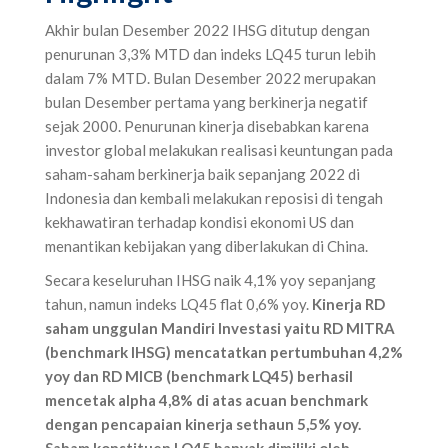
Akhir bulan Desember 2022 IHSG ditutup dengan
penurunan 3,3% MTD dan indeks LQ45 turun lebih
dalam 7% MTD. Bulan Desember 2022 merupakan
bulan Desember pertama yang berkinerja negatif
sejak 2000. Penurunan kinerja disebabkan karena
investor global melakukan realisasi keuntungan pada
saham-saham berkinerja baik sepanjang 2022 di
Indonesia dan kembali melakukan reposisi di tengah
kekhawatiran terhadap kondisi ekonomi US dan
menantikan kebijakan yang diberlakukan di China.
Secara keseluruhan IHSG naik 4,1% yoy sepanjang
tahun, namun indeks LQ45 flat 0,6% yoy.
Kinerja RD
saham unggulan Mandiri Investasi yaitu RD MITRA
(benchmark IHSG) mencatatkan pertumbuhan 4,2%
yoy dan RD MICB (benchmark LQ45) berhasil
mencetak alpha 4,8% di atas acuan benchmark
dengan pencapaian kinerja sethaun 5,5% yoy.
Saham konstituen LQ45 banyak dimiliki oleh