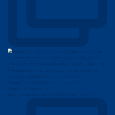
Indonesia mencatat neraca pembayaran surplus sebes