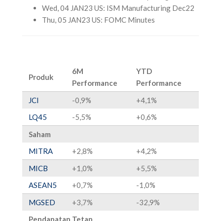
Wed, 04 JAN23 US: ISM Manufacturing Dec22
Thu, 05 JAN23 US: FOMC Minutes
6M
YTD
Produk
Performance
Performance
JCI
-0,9%
+4,1%
LQ45
-5,5%
+0,6%
Saham
MITRA
+2,8%
+4,2%
MICB
+1,0%
+5,5%
ASEAN5
+0,7%
-1,0%
MGSED
+3,7%
-32,9%
Pendapatan Tetap