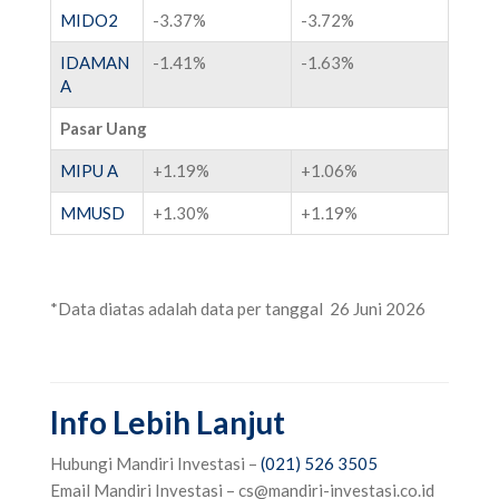
MIDO2
-3.37%
-3.72%
IDAMAN
-1.41%
-1.63%
A
Pasar Uang
MIPU A
+1.19%
+
1.06%
MMUSD
+
1.30%
+
1.19%
*Data diatas adalah data per tanggal 26 Juni 2026
Info Lebih Lanjut
Hubungi Mandiri Investasi –
(021) 526 3505
‌
‌Email Mandiri Investasi –
cs@mandiri-investasi.co.id