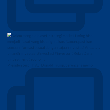
Presiden terpilih AS, Donald Trump, berencana memo