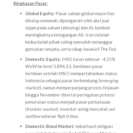
Ringkasan Pasar:
Global Equity:
Pasar saham global mayoritas
ditutup melemah, dipengaruhi oleh aksi jual
tajam pada saham teknologi dan AI, kembali
meningkatnya ketegangan AS–Iran setelah
kedua belah pihak saling menuduh melanggar
gencatan senjata, serta sikap
hawkish
The Fed.
Domestic Equity:
IHSG turun sebesar -4,55%
WoW ke level 5.896,13. Sentimen pasar
tertekan setelah MSCI mempertahankan status
Indonesia sebagai pasar berkembang (
emerging
market
), namun memperpanjang proses tinjauan
hingga November disertai peringatan potensi
penurunan status menjadi pasar perbatasan
(
frontier market
). Investor asing mencatat
net
outflow
sebesar Rp6 triliun.
Domestic Bond Market:
Imbal hasil obligasi