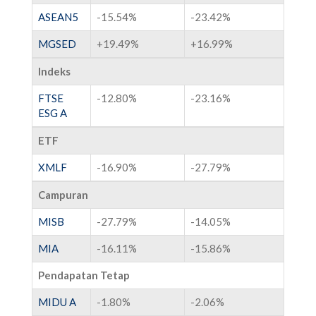
ASEAN5
-15.54%
-23.42%
MGSED
+
19.49%
+
16.99%
Indeks
FTSE
-12.80%
-23.16%
ESG A
ETF
XMLF
-16.90%
-27.79%
Campuran
MISB
-27.79%
-14.05%
MIA
-16.11%
-15.86%
Pendapatan Tetap
MIDU A
-1.80%
-2.06%