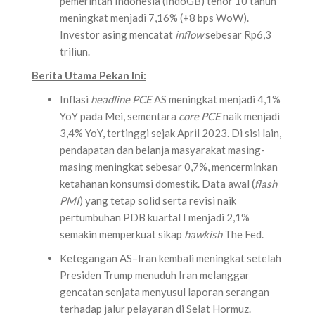
pemerintah Indonesia (IndoGB) tenor 10 tahun
meningkat menjadi 7,16% (+8 bps WoW).
Investor asing mencatat
inflow
sebesar Rp6,3
triliun.
Berita Utama Pekan Ini:
Inflasi
headline PCE
AS meningkat menjadi 4,1%
YoY pada Mei, sementara
core PCE
naik menjadi
3,4% YoY, tertinggi sejak April 2023. Di sisi lain,
pendapatan dan belanja masyarakat masing-
masing meningkat sebesar 0,7%, mencerminkan
ketahanan konsumsi domestik. Data awal (
flash
PMI
) yang tetap solid serta revisi naik
pertumbuhan PDB kuartal I menjadi 2,1%
semakin memperkuat sikap
hawkish
The Fed.
Ketegangan AS–Iran kembali meningkat setelah
Presiden Trump menuduh Iran melanggar
gencatan senjata menyusul laporan serangan
terhadap jalur pelayaran di Selat Hormuz.