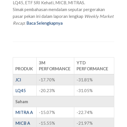
LQ45, ETF SRI Kehati, MICB, MITRAS.
Simak pembahasan mendalam seputar pergerakan
pasar pekan ini dalam laporan lengkap
Weekly Market
Recap
:
Baca Selengkapnya
3M
YTD
PRODUK
PERFORMANCE
PERFORMANCE
JCI
-17.70%
-31.81%
LQ45
-20.23%
-31.05%
Saham
MITRA A
-15.07%
-22.74%
MICB A
-15.55%
-21.97%